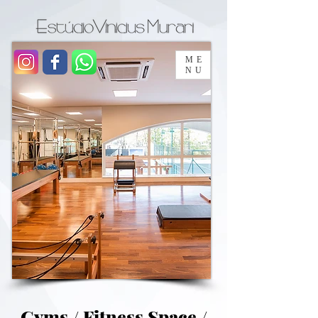
ME
NU
Gyms / Fitness Space /