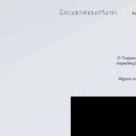
Fo
O Tratame
imperfeiçō
Alguns e