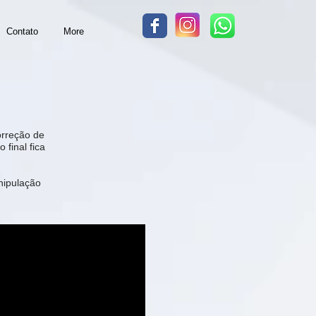
Contato
More
orreção de
 final fica
nipulação